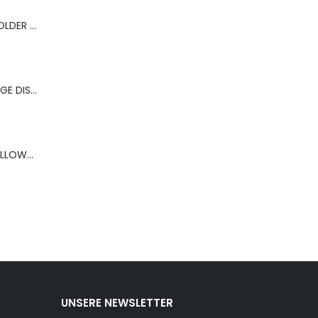
BERNS ACR.RING HOLDER 180*120MM FOR 9 RINGS
BERNS ACR.OHRRINGE DISP. 130*320MM FOR 36 PAIRS
BERNS ARMBAND PILLOW+HOLD.8*8 ,5 WH.PU
UNSERE NEWSLETTER