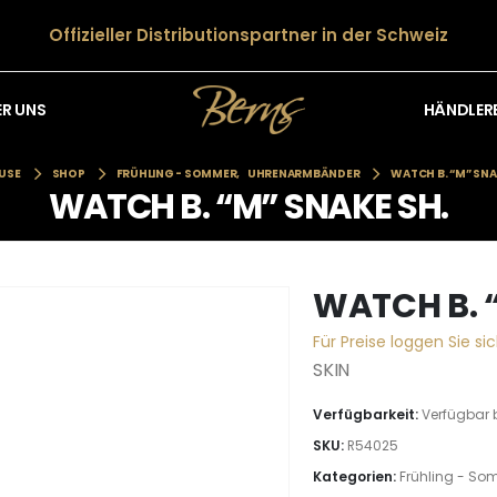
Offizieller Distributionspartner in der Schweiz
HÄNDLER
ER UNS
USE
SHOP
FRÜHLING - SOMMER
,
UHRENARMBÄNDER
WATCH B. “M” SNA
WATCH B. “M” SNAKE SH.
WATCH B. 
Für Preise loggen Sie sic
SKIN
Verfügbarkeit:
Verfügbar 
SKU:
R54025
Kategorien:
Frühling - So