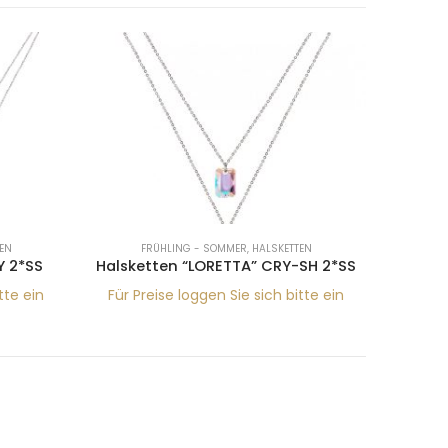
EN
FRÜHLING - SOMMER
,
HALSKETTEN
F
Y 2*SS
Halsketten “LORETTA” CRY-SH 2*SS
Hals
tte ein
Für Preise loggen Sie sich bitte ein
Für Pr