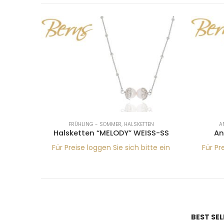
EN
FRÜHLING - SOMMER
,
HALSKETTEN
A
GSHA GO
Halsketten “MELODY” WEISS-SS
An
tte ein
Für Preise loggen Sie sich bitte ein
Für Pr
BEST SE