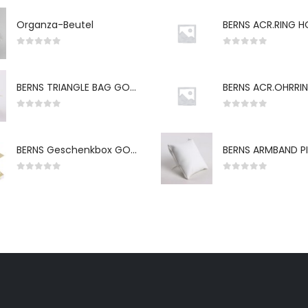
Organza-Beutel
0
von 5
0
von 5
BERNS TRIANGLE BAG GO-WH "S" 7*5CM
0
von 5
0
von 5
BERNS Geschenkbox GO-WH 65*65*38MM FOR SMALL SETS
0
von 5
0
von 5