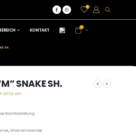
0
0
BEREICH
KONTAKT
KE SH.
“M” SNAKE SH.
h bitte ein
bei Nachbestellung
mmer
,
Uhrenarmbänder