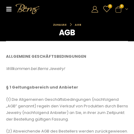
0
0
ZUHAUSE
AGB
AGB
ALLGEMEINE GESCHÄFTSBEDINGUNGEN
Willkommen bei Berns Jewelry!
§ 1
Geltungsbereich und Anbieter
(1) Die Allgemeinen Geschäftsbedingungen (nachfolgend
„AGB” genannt) regeln den Verkauf von Produkten durch Berns
Jewelry (nachfolgend Anbieter) an Sie, in ihrer zum Zeitpunkt
der Bestellung gültigen Fassung.
(2) Abweichende AGB des Bestellers werden zurückgewiesen.