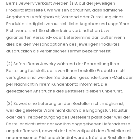
Berns Jewelry verkauft werden (z.B. auf der jeweiligen
Produktdetailseite). Wir weisen darauf hin, dass sämtliche
Angaben zu Verfügbarkeit, Versand oder Zustellung eines
Produktes lediglich voraussichtliche Angaben und ungefähre
Richtwerte sind. Sie stellen keine verbindlichen bzw.
garantierten Versand- oder Liefertermine dar, außer wenn
dies bei den Versandoptionen des jeweiligen Produktes
ausdrücklich als verbindlicher Termin bezeichnet ist.
(2) Sofern Berns Jewelry während der Bearbeitung Ihrer
Bestellung feststellt, dass von Ihnen bestellte Produkte nicht
verfügbar sind, werden Sie darüber gesondert per E-Mail oder
per Nachricht in Ihrem Kundenkonto informiert. Die
gesetzlichen Ansprüche des Bestellers bleiben unberührt.
(3) Soweit eine Lieferung an den Besteller nicht möglich ist,
weil die gelieferte Ware nicht durch die Eingangstür, Haustür
oder den Treppenaufgang des Bestellers passt oder weil der
Besteller nicht unter der von ihm angegebenen Lieferadresse
angetroffen wird, obwohl der Lieferzeitpunkt dem Besteller mit
angemessener Frist angekündigt wurde, trägt der Besteller die