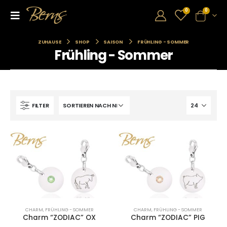
0
0
ZUHAUSE
SHOP
SAISON
FRÜHLING - SOMMER
Frühling - Sommer
FILTER
CHARM
,
FRÜHLING - SOMMER
CHARM
,
FRÜHLING - SOMMER
Charm “ZODIAC” OX
Charm “ZODIAC” PIG