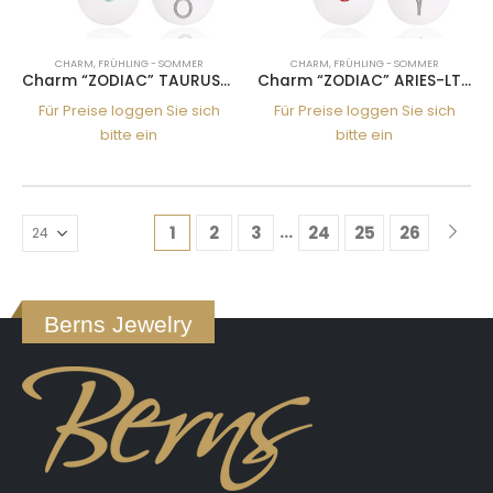
CHARM
,
FRÜHLING - SOMMER
CHARM
,
FRÜHLING - SOMMER
Charm “ZODIAC” TAURUS-CHRYS
Charm “ZODIAC” ARIES-LT.SIA
Für Preise loggen Sie sich
Für Preise loggen Sie sich
bitte ein
bitte ein
…
1
2
3
24
25
26
Berns Jewelry