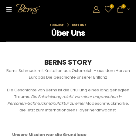
0
0
ZUHAUSE
ÜBER UNS
Über Uns
BERNS STORY
Berns Schmuck mit Kristallen aus Österreich – aus dem Herzen
Europas Die Geschichte unserer Brillanz
Die Geschichte von Berns ist die Erfüllung eines lang gehegten
Traums
. Die Entwicklung reicht von einer ungarischen 1-
Personen-Schmuckmanufaktur zu einer
Modeschmuckmarke,
die jetzt zum internationalen Player heranwächst.
Unsere Mission war die Grundlage