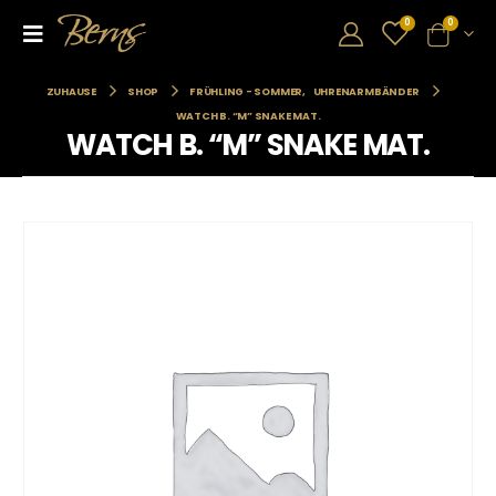
0
0
ZUHAUSE
SHOP
FRÜHLING - SOMMER
,
UHRENARMBÄNDER
WATCH B. “M” SNAKE MAT.
WATCH B. “M” SNAKE MAT.