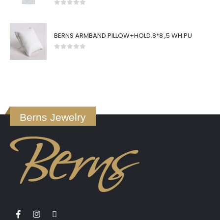
0
von 5
BERNS ARMBAND PILLOW+HOLD.8*8 ,5 WH.PU
0
von 5
Berns Jewelry