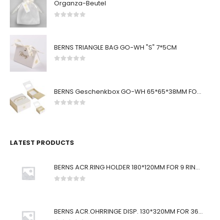
Organza-Beutel
0
von 5
BERNS TRIANGLE BAG GO-WH "S" 7*5CM
0
von 5
BERNS Geschenkbox GO-WH 65*65*38MM FOR SMALL SETS
0
von 5
LATEST PRODUCTS
BERNS ACR.RING HOLDER 180*120MM FOR 9 RINGS
0
von 5
BERNS ACR.OHRRINGE DISP. 130*320MM FOR 36 PAIRS