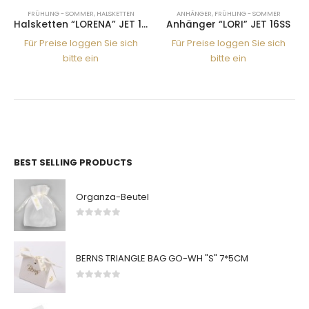
FRÜHLING - SOMMER
,
HALSKETTEN
ANHÄNGER
,
FRÜHLING - SOMMER
Halsketten “LORENA” JET 1*SS
Anhänger “LORI” JET 16SS
Für Preise loggen Sie sich
Für Preise loggen Sie sich
bitte ein
bitte ein
BEST SELLING PRODUCTS
Organza-Beutel
0
von 5
BERNS TRIANGLE BAG GO-WH "S" 7*5CM
0
von 5