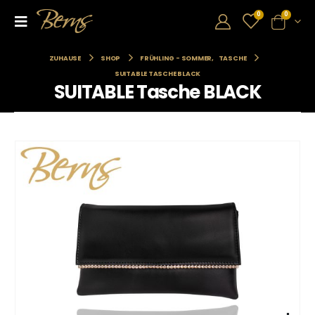
0
0
ZUHAUSE
SHOP
FRÜHLING - SOMMER
,
TASCHE
SUITABLE TASCHE BLACK
SUITABLE Tasche BLACK