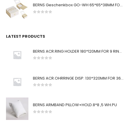
BERNS Geschenkbox GO-WH 65*65*38MM FOR SMALL SETS
0
von 5
LATEST PRODUCTS
BERNS ACR.RING HOLDER 180*120MM FOR 9 RINGS
0
von 5
BERNS ACR.OHRRINGE DISP. 130*320MM FOR 36 PAIRS
0
von 5
BERNS ARMBAND PILLOW+HOLD.8*8 ,5 WH.PU
0
von 5