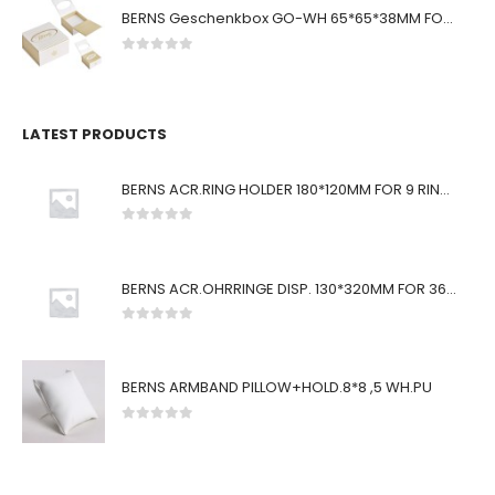
BERNS Geschenkbox GO-WH 65*65*38MM FOR SMALL SETS
0
von 5
LATEST PRODUCTS
BERNS ACR.RING HOLDER 180*120MM FOR 9 RINGS
0
von 5
BERNS ACR.OHRRINGE DISP. 130*320MM FOR 36 PAIRS
0
von 5
BERNS ARMBAND PILLOW+HOLD.8*8 ,5 WH.PU
0
von 5