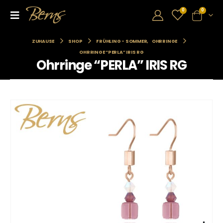
0
0
ZUHAUSE
SHOP
FRÜHLING - SOMMER
,
OHRRINGE
OHRRINGE “PERLA” IRIS RG
Ohrringe “PERLA” IRIS RG