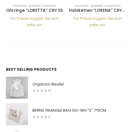
FRÜHLING - SOMMER
,
OHRRINGE
FRÜHLING - SOMMER
,
HALSKETTEN
Ohrringe “LORETTA” CRY SS
Halsketten “LORENA” CRY-SH 1*SS
Für Preise loggen Sie sich
Für Preise loggen Sie sich
bitte ein
bitte ein
BEST SELLING PRODUCTS
Organza-Beutel
0
von 5
BERNS TRIANGLE BAG GO-WH "S" 7*5CM
0
von 5