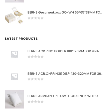
BERNS Geschenkbox GO-WH 65*65*38MM FOR SMALL SETS
0
von 5
LATEST PRODUCTS
BERNS ACR.RING HOLDER 180*120MM FOR 9 RINGS
0
von 5
BERNS ACR.OHRRINGE DISP. 130*320MM FOR 36 PAIRS
0
von 5
BERNS ARMBAND PILLOW+HOLD.8*8 ,5 WH.PU
0
von 5