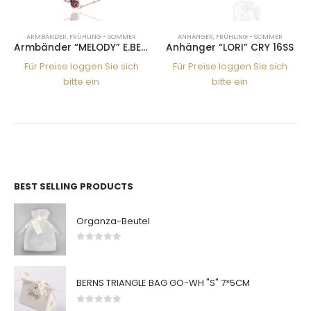
BÄNDER
,
FRÜHLING - SOMMER
ANHÄNGER
,
FRÜHLING - SOMMER
FRÜHLIN
Armbänder “MELODY” E.BERRY-RG
Anhänger “LORI” CRY 16SS
Preise loggen Sie sich
Für Preise loggen Sie sich
Für Pre
bitte ein
bitte ein
BEST SELLING PRODUCTS
Organza-Beutel
0
von 5
BERNS TRIANGLE BAG GO-WH "S" 7*5CM
0
von 5