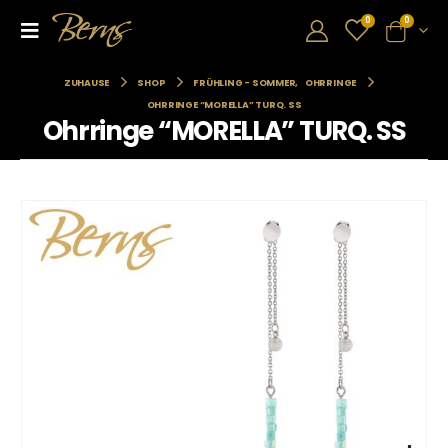
0
0
ZUHAUSE
SHOP
FRÜHLING - SOMMER
,
OHRRINGE
OHRRINGE “MORELLA” TURQ. SS
Ohrringe “MORELLA” TURQ. SS