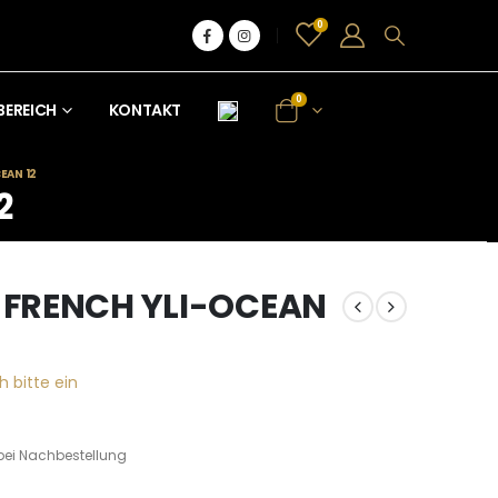
0
0
BEREICH
KONTAKT
EAN 12
2
– FRENCH YLI-OCEAN
h bitte ein
bei Nachbestellung