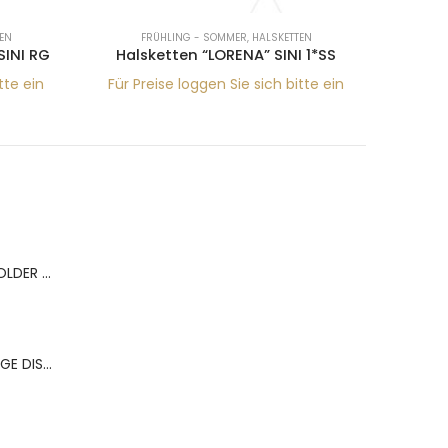
EN
FRÜHLING - SOMMER
,
HALSKETTEN
A
SINI RG
Halsketten “LORENA” SINI 1*SS
Armbä
tte ein
Für Preise loggen Sie sich bitte ein
Für Pr
BERNS ACR.RING HOLDER 180*120MM FOR 9 RINGS
BERNS ACR.OHRRINGE DISP. 130*320MM FOR 36 PAIRS