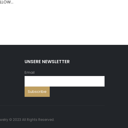
BERNS ARMBAND PILLOW+HOLD.8*8 ,5 WH.PU
UNSERE NEWSLETTER
Email
welry © 2023 All Rights Reserved.