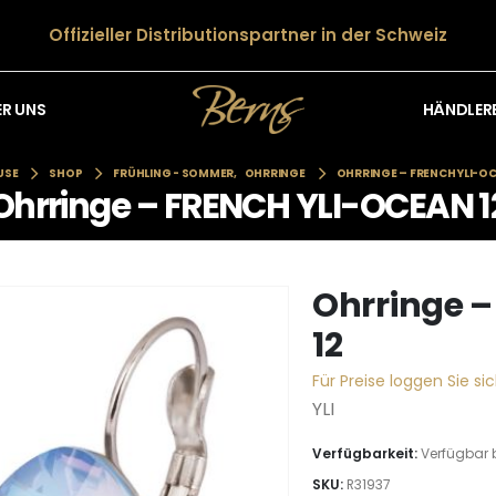
Offizieller Distributionspartner in der Schweiz
HÄNDLER
ER UNS
USE
SHOP
FRÜHLING - SOMMER
,
OHRRINGE
OHRRINGE – FRENCH YLI-OC
Ohrringe – FRENCH YLI-OCEAN 1
Ohrringe 
12
Für Preise loggen Sie sic
YLI
Verfügbarkeit:
Verfügbar 
SKU:
R31937