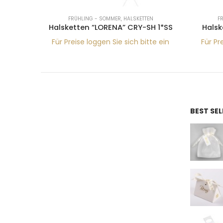
R
FRÜHLING - SOMMER
,
HALSKETTEN
F
 16SS
Halsketten “LORENA” CRY-SH 1*SS
Halsk
tte ein
Für Preise loggen Sie sich bitte ein
Für Pr
BEST SE