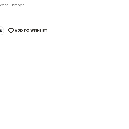
mmer
,
Ohrringe
ADD TO WISHLIST