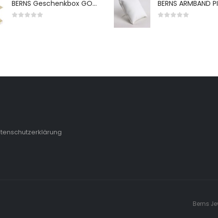
BERNS Geschenkbox GO-WH 65*65*38MM FOR SMALL SETS
0
von 5
0
von 5
tenschutzerklärung
Berns Je