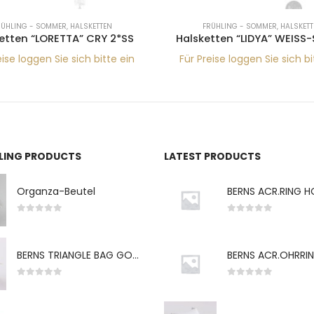
RÜHLING - SOMMER
,
HALSKETTEN
FRÜHLING - SOMMER
,
HALSKETT
etten “LORETTA” CRY 2*SS
Halsketten “LIDYA” WEISS-
eise loggen Sie sich bitte ein
Für Preise loggen Sie sich bi
LLING PRODUCTS
LATEST PRODUCTS
Organza-Beutel
0
von 5
0
von 5
BERNS TRIANGLE BAG GO-WH "S" 7*5CM
0
von 5
0
von 5