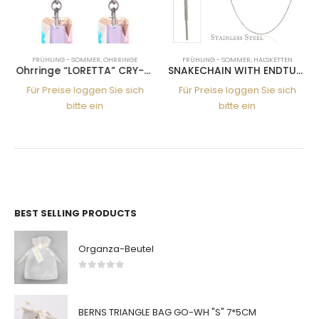
FRÜHLING - SOMMER
,
OHRRINGE
FRÜHLING - SOMMER
,
HALSKETTEN
Ohrringe “LORETTA” CRY-SH SS
SNAKECHAIN WITH ENDTUBE 1,2MM 45CM SS
Für Preise loggen Sie sich
Für Preise loggen Sie sich
bitte ein
bitte ein
BEST SELLING PRODUCTS
Organza-Beutel
0
von 5
BERNS TRIANGLE BAG GO-WH "S" 7*5CM