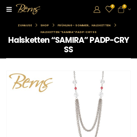
0
0
ZUHAUSE
SHOP
FRÜHLING - SOMMER
,
HALSKETTEN
HALSKETTEN “SAMIRA” PADP-CRY SS
Halsketten “SAMIRA” PADP-CRY
SS