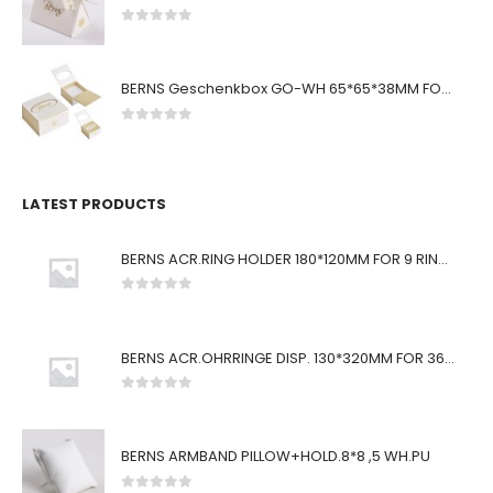
0
von 5
BERNS Geschenkbox GO-WH 65*65*38MM FOR SMALL SETS
0
von 5
LATEST PRODUCTS
BERNS ACR.RING HOLDER 180*120MM FOR 9 RINGS
0
von 5
BERNS ACR.OHRRINGE DISP. 130*320MM FOR 36 PAIRS
0
von 5
BERNS ARMBAND PILLOW+HOLD.8*8 ,5 WH.PU