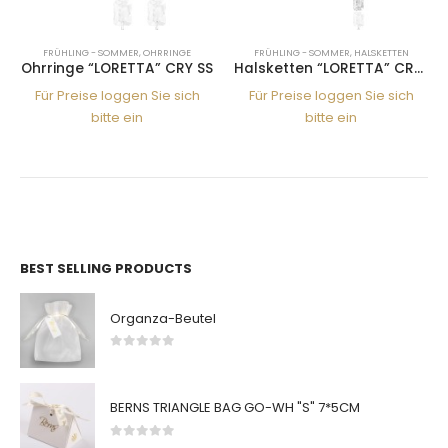
E
FRÜHLING - SOMMER
,
HALSKETTEN
ANHÄNGER
,
FRÜHLING - SOMMER
Y SS
Halsketten “LORETTA” CRY 2*SS
Anhänger “LORI” CRY 16SS
ch
Für Preise loggen Sie sich
Für Preise loggen Sie sich
bitte ein
bitte ein
BEST SELLING PRODUCTS
Organza-Beutel
0
von 5
BERNS TRIANGLE BAG GO-WH "S" 7*5CM
0
von 5