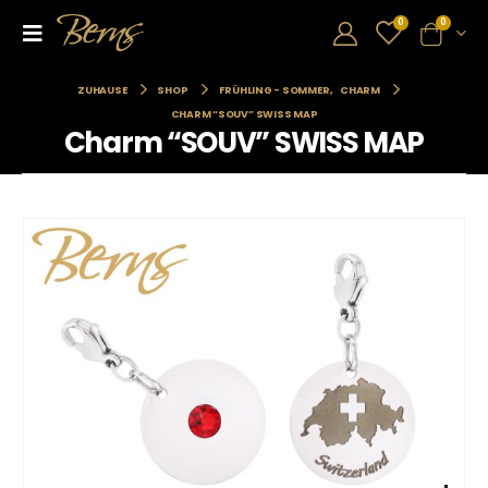
0
0
ZUHAUSE
SHOP
FRÜHLING - SOMMER
,
CHARM
CHARM “SOUV” SWISS MAP
Charm “SOUV” SWISS MAP