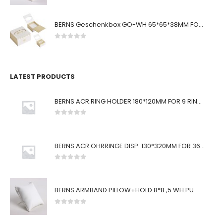
BERNS Geschenkbox GO-WH 65*65*38MM FOR SMALL SETS
0
von 5
LATEST PRODUCTS
BERNS ACR.RING HOLDER 180*120MM FOR 9 RINGS
0
von 5
BERNS ACR.OHRRINGE DISP. 130*320MM FOR 36 PAIRS
0
von 5
BERNS ARMBAND PILLOW+HOLD.8*8 ,5 WH.PU
0
von 5