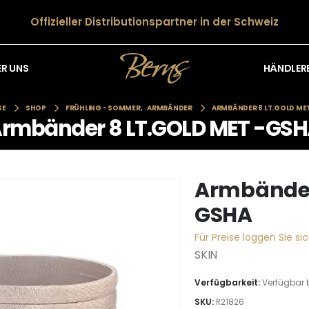
Offizieller Distributionspartner in der Schweiz
HÄNDLER
ER UNS
SE
SHOP
FRÜHLING - SOMMER
,
ARMBÄNDER
ARMBÄNDER 8 LT.GOLD ME
rmbänder 8 LT.GOLD MET -GS
Armbänder
GSHA
Für Preise loggen Sie sic
SKIN
Verfügbarkeit:
Verfügbar 
SKU:
R21826