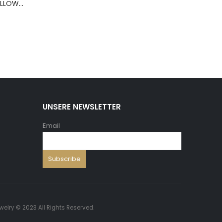
BERNS ARMBAND PILLOW+HOLD.8*8 ,5 WH.PU
UNSERE NEWSLETTER
Email
welry © 2023 All Rights Reserved.