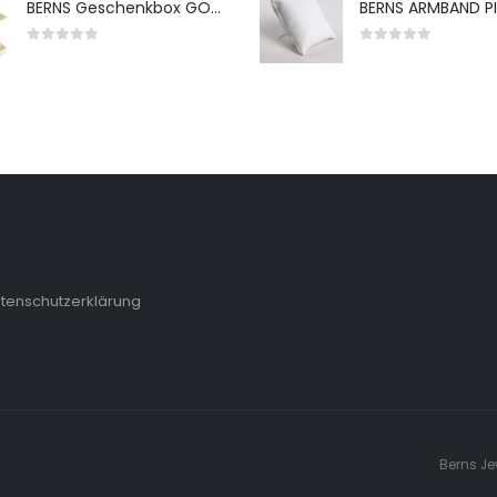
BERNS Geschenkbox GO-WH 65*65*38MM FOR SMALL SETS
0
von 5
0
von 5
tenschutzerklärung
Berns Je