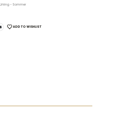
rühling - Sommer
ADD TO WISHLIST