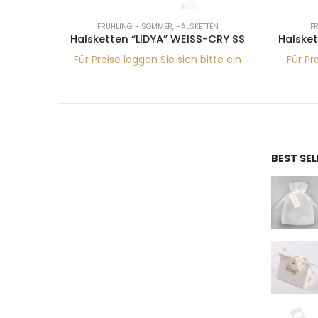
R
FRÜHLING - SOMMER
,
HALSKETTEN
F
16SS
Halsketten “LIDYA” WEISS-CRY SS
Halske
tte ein
Für Preise loggen Sie sich bitte ein
Für Pr
BEST SE