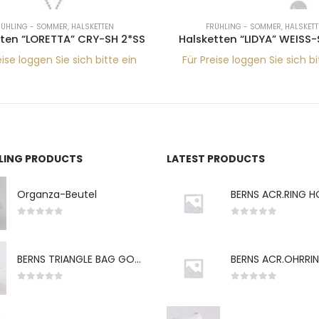
RÜHLING - SOMMER
,
HALSKETTEN
FRÜHLING - SOMMER
,
HALSKETT
tten “LORETTA” CRY-SH 2*SS
Halsketten “LIDYA” WEISS-
eise loggen Sie sich bitte ein
Für Preise loggen Sie sich bi
LLING PRODUCTS
LATEST PRODUCTS
Organza-Beutel
0
von 5
0
von 5
BERNS TRIANGLE BAG GO-WH "S" 7*5CM
0
von 5
0
von 5