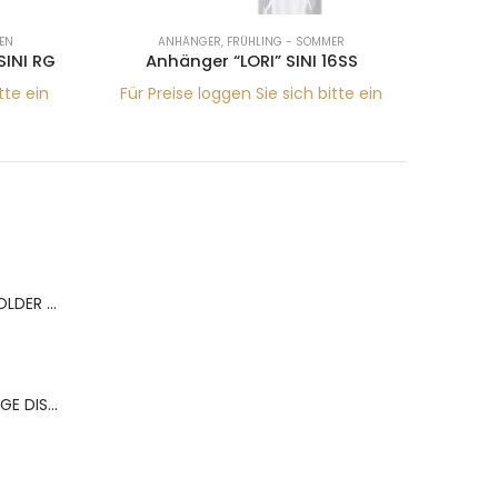
EN
ANHÄNGER
,
FRÜHLING - SOMMER
F
SINI RG
Anhänger “LORI” SINI 16SS
Hals
tte ein
Für Preise loggen Sie sich bitte ein
Für Pr
BERNS ACR.RING HOLDER 180*120MM FOR 9 RINGS
BERNS ACR.OHRRINGE DISP. 130*320MM FOR 36 PAIRS