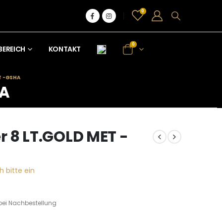
0
0
BEREICH
KONTAKT
T -GSHA
HA
 8 LT.GOLD MET -
h bitte ein
bei Nachbestellung