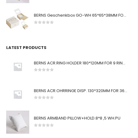
BERNS Geschenkbox GO-WH 65*65*38MM FOR SMALL SETS
0
von 5
LATEST PRODUCTS
BERNS ACR.RING HOLDER 180*120MM FOR 9 RINGS
0
von 5
BERNS ACR.OHRRINGE DISP. 130*320MM FOR 36 PAIRS
0
von 5
BERNS ARMBAND PILLOW+HOLD.8*8 ,5 WH.PU
0
von 5