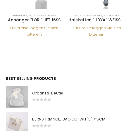
ANHÄNGER
,
FRÜHLING - SOMMER
FRÜHLING - SOMMER
,
HALSKETTEN
Anhänger “LORI” JET 16SS
Halsketten “LIDYA” WEISS-SINI RG
Für Preise loggen Sie sich
Für Preise loggen Sie sich
bitte ein
bitte ein
BEST SELLING PRODUCTS
Organza-Beutel
0
von 5
BERNS TRIANGLE BAG GO-WH "S" 7*5CM
0
von 5