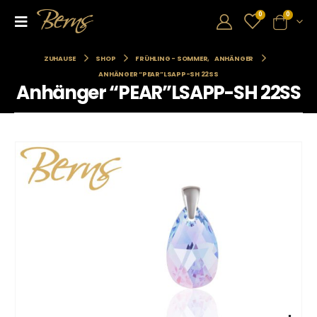
0
0
ZUHAUSE
SHOP
FRÜHLING - SOMMER
,
ANHÄNGER
ANHÄNGER “PEAR”LSAPP-SH 22SS
Anhänger “PEAR”LSAPP-SH 22SS