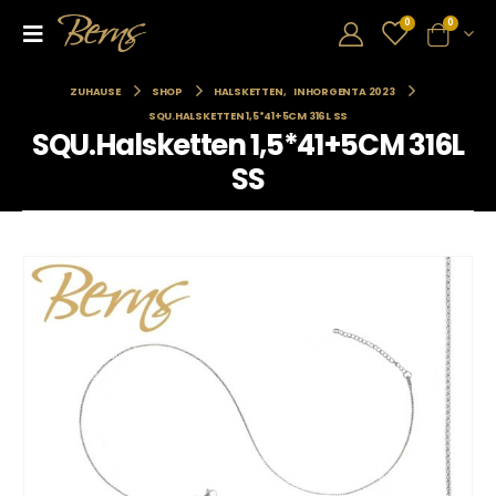
0
0
ZUHAUSE
SHOP
HALSKETTEN
,
INHORGENTA 2023
SQU.HALSKETTEN 1,5*41+5CM 316L SS
SQU.Halsketten 1,5*41+5CM 316L
SS