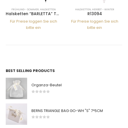
FRÜHLING - SOMMER
,
HALSKETTEN
HALSKETTEN
,
HERBST - WINTER
Halsketten “BARLETTA” TABAC-JET SS
R13094
Für Preise loggen Sie sich
Für Preise loggen Sie sich
bitte ein
bitte ein
BEST SELLING PRODUCTS
Organza-Beutel
0
von 5
BERNS TRIANGLE BAG GO-WH "S" 7*5CM
0
von 5