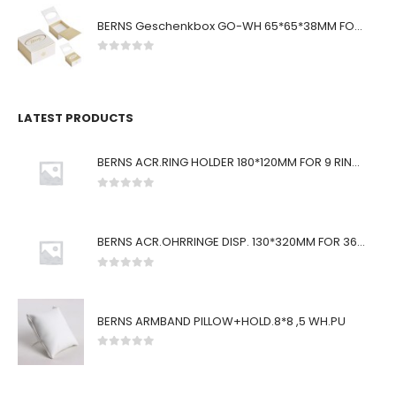
BERNS Geschenkbox GO-WH 65*65*38MM FOR SMALL SETS
0
von 5
LATEST PRODUCTS
BERNS ACR.RING HOLDER 180*120MM FOR 9 RINGS
0
von 5
BERNS ACR.OHRRINGE DISP. 130*320MM FOR 36 PAIRS
0
von 5
BERNS ARMBAND PILLOW+HOLD.8*8 ,5 WH.PU
0
von 5