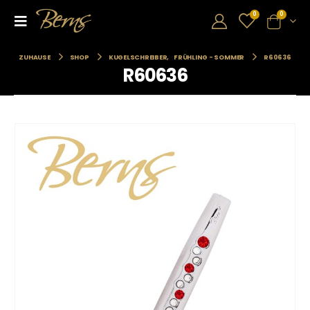
0
0
ZUHAUSE
SHOP
KUGELSCHREIBER
,
FRÜHLING - SOMMER
R60636
R60636