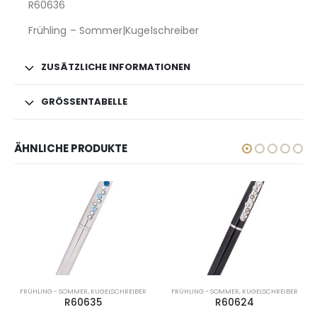
R60636
Frühling – Sommer|Kugelschreiber
ZUSÄTZLICHE INFORMATIONEN
GRÖSSENTABELLE
ÄHNLICHE PRODUKTE
FRÜHLING - SOMMER
,
KUGELSCHREIBER
FRÜHLING - SOMMER
,
KUGELSCHREIBER
R60635
R60624