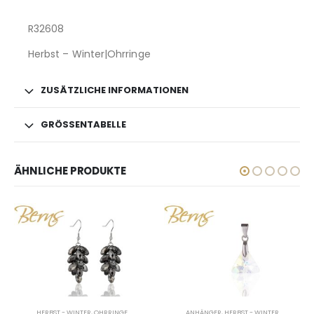
R32608
Herbst – Winter|Ohrringe
ZUSÄTZLICHE INFORMATIONEN
GRÖSSENTABELLE
ÄHNLICHE PRODUKTE
RRINGE
ANHÄNGER
,
HERBST - WINTER
HERBST - WINTER
,
OHRRI