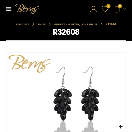
0
0
ZUHAUSE
SHOP
HERBST - WINTER
,
OHRRINGE
R32608
R32608