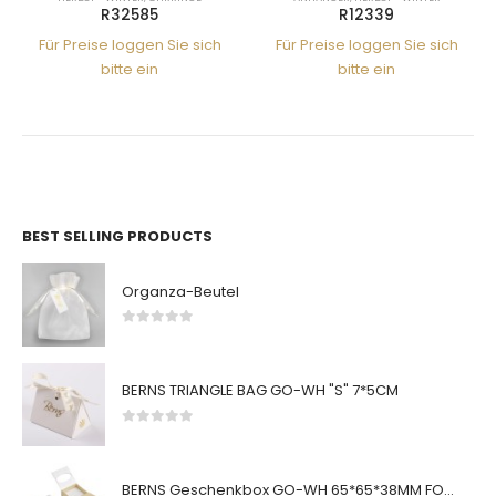
R12339
R31673
 Sie sich
Für Preise loggen Sie sich
Für Preise loggen Si
bitte ein
bitte ein
BEST SELLING PRODUCTS
Organza-Beutel
0
von 5
BERNS TRIANGLE BAG GO-WH "S" 7*5CM
0
von 5
BERNS Geschenkbox GO-WH 65*65*38MM FOR SMALL SETS