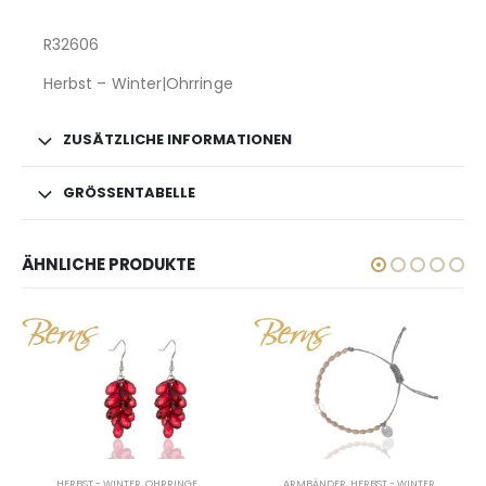
R32606
Herbst – Winter|Ohrringe
ZUSÄTZLICHE INFORMATIONEN
GRÖSSENTABELLE
ÄHNLICHE PRODUKTE
HERBST - WINTER
,
OHRRINGE
ARMBÄNDER
,
HERBST - WINTER