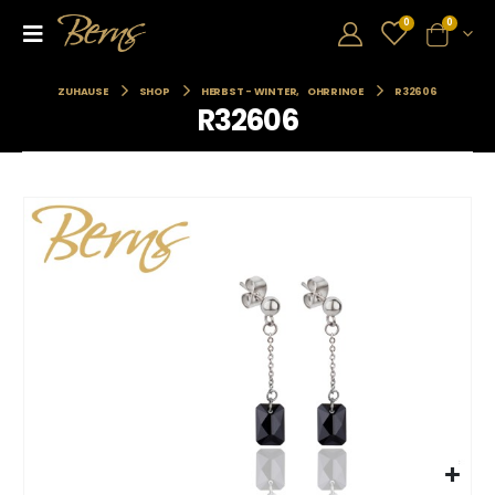
0
0
ZUHAUSE
SHOP
HERBST - WINTER
,
OHRRINGE
R32606
R32606