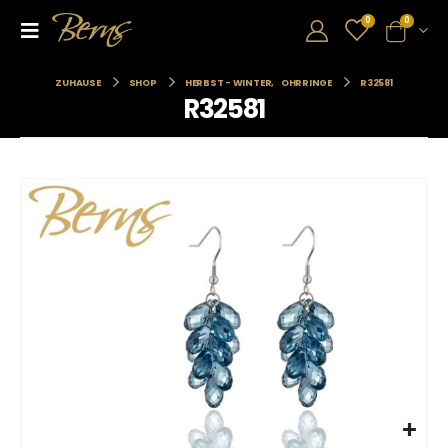
0
0
ZUHAUSE
SHOP
HERBST - WINTER
,
OHRRINGE
R32581
R32581