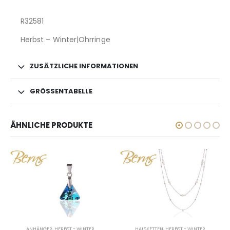
R32581
Herbst – Winter|Ohrringe
ZUSÄTZLICHE INFORMATIONEN
GRÖSSENTABELLE
ÄHNLICHE PRODUKTE
R
HALSKETTEN
,
HERBST - WINTER
ARMBÄNDER
,
HERBST - WINTER