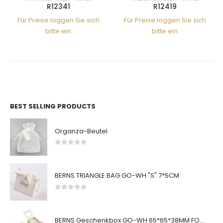
R12419
R21166
sich
Für Preise loggen Sie sich
Für Preise loggen Sie sic
bitte ein
bitte ein
BEST SELLING PRODUCTS
Organza-Beutel
0
von 5
BERNS TRIANGLE BAG GO-WH "S" 7*5CM
0
von 5
BERNS Geschenkbox GO-WH 65*65*38MM FOR SMALL SETS