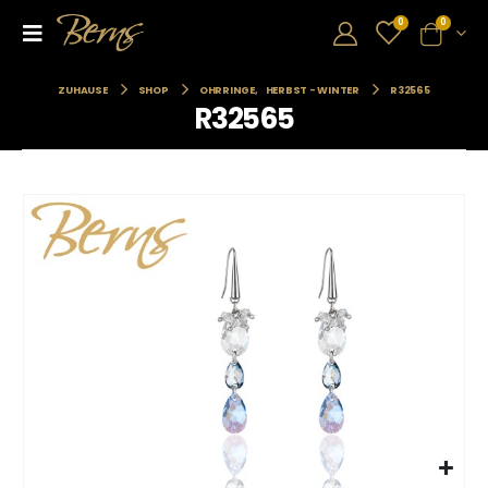
0
0
ZUHAUSE
SHOP
OHRRINGE
,
HERBST - WINTER
R32565
R32565