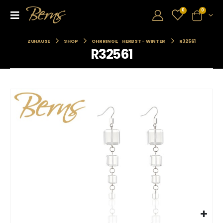
0
0
ZUHAUSE
SHOP
OHRRINGE
,
HERBST - WINTER
R32561
R32561