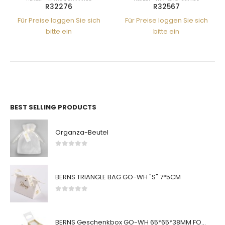
R32276
R32567
R3
e loggen Sie sich
Für Preise loggen Sie sich
Für Preise l
bitte ein
bitte ein
bitt
BEST SELLING PRODUCTS
Organza-Beutel
0
von 5
BERNS TRIANGLE BAG GO-WH "S" 7*5CM
0
von 5
BERNS Geschenkbox GO-WH 65*65*38MM FOR SMALL SETS