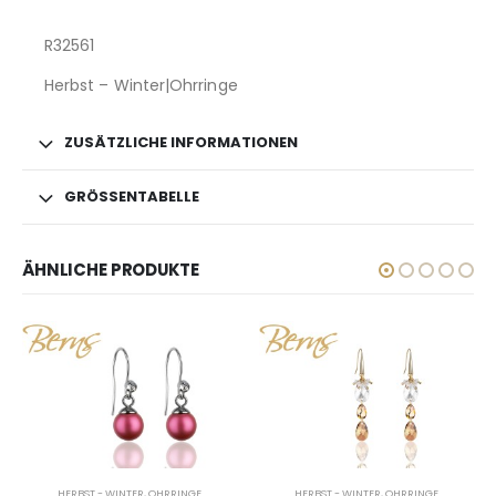
R32561
Herbst – Winter|Ohrringe
ZUSÄTZLICHE INFORMATIONEN
GRÖSSENTABELLE
ÄHNLICHE PRODUKTE
 WINTER
,
OHRRINGE
HERBST - WINTER
,
OHRRINGE
HERBST - WIN