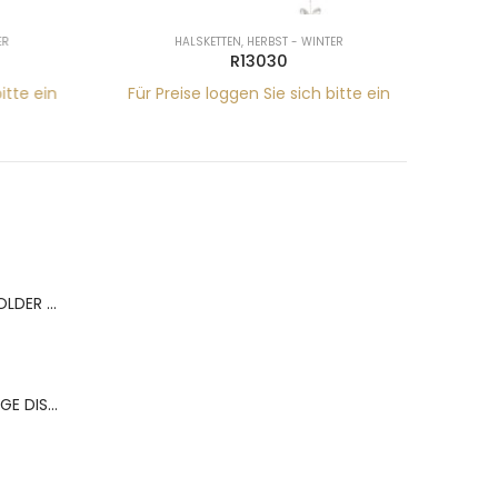
R
HALSKETTEN
,
HERBST - WINTER
R13030
tte ein
Für Preise loggen Sie sich bitte ein
Für Pr
BERNS ACR.RING HOLDER 180*120MM FOR 9 RINGS
BERNS ACR.OHRRINGE DISP. 130*320MM FOR 36 PAIRS