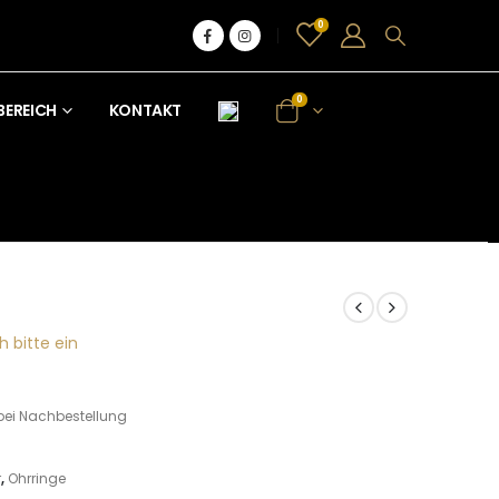
0
0
BEREICH
KONTAKT
h bitte ein
bei Nachbestellung
r
,
Ohrringe