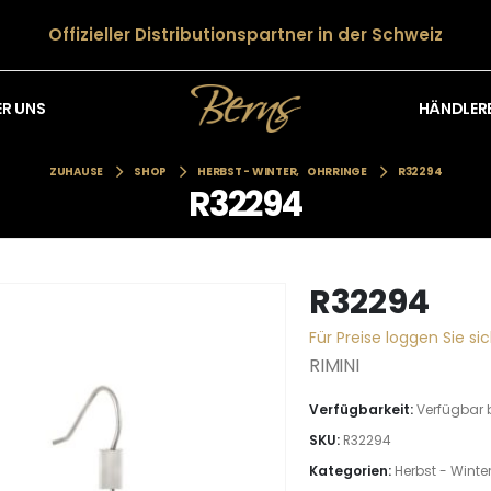
Offizieller Distributionspartner in der Schweiz
HÄNDLER
ER UNS
ZUHAUSE
SHOP
HERBST - WINTER
,
OHRRINGE
R32294
R32294
R32294
Für Preise loggen Sie sic
RIMINI
Verfügbarkeit:
Verfügbar 
SKU:
R32294
Kategorien:
Herbst - Winte