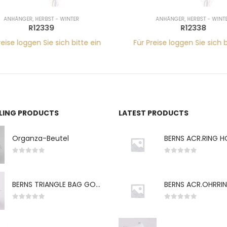
ANHÄNGER
,
HERBST - WINTER
ANHÄNGER
,
HERBST - WINTE
R12339
R12338
eise loggen Sie sich bitte ein
Für Preise loggen Sie sich bi
LLING PRODUCTS
LATEST PRODUCTS
Organza-Beutel
0
von 5
0
von 5
BERNS TRIANGLE BAG GO-WH "S" 7*5CM
0
von 5
0
von 5