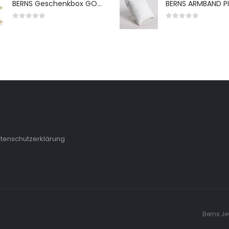
BERNS Geschenkbox GO-WH 65*65*38MM FOR SMALL SETS
0
von 5
0
von 5
tenschutzerklärung
Berns Je