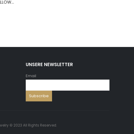
BERNS ARMBAND PILLOW+HOLD.8*8 ,5 WH.PU
UNSERE NEWSLETTER
Email
welry © 2023 All Rights Reserved.