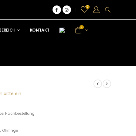
0
0
BEREICH
KONTAKT
h bitte ein
bei Nachbestellung
r
,
Ohrringe