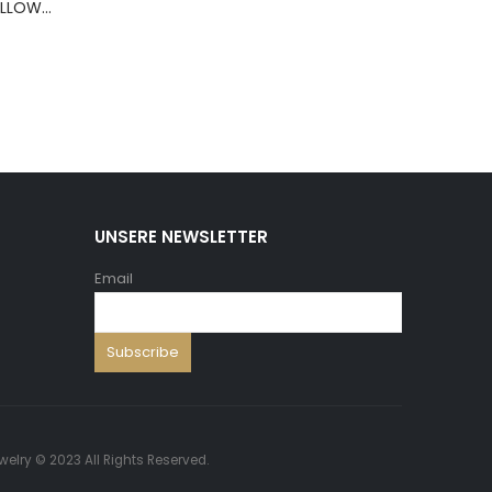
BERNS ARMBAND PILLOW+HOLD.8*8 ,5 WH.PU
UNSERE NEWSLETTER
Email
welry © 2023 All Rights Reserved.