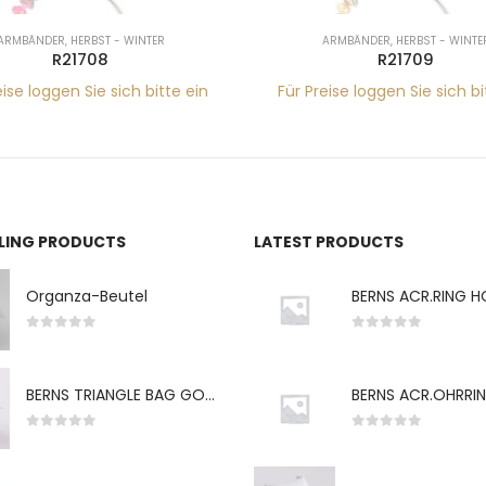
ARMBÄNDER
,
HERBST - WINTER
ARMBÄNDER
,
HERBST - WINTE
R21708
R21709
eise loggen Sie sich bitte ein
Für Preise loggen Sie sich bi
LLING PRODUCTS
LATEST PRODUCTS
Organza-Beutel
0
von 5
0
von 5
BERNS TRIANGLE BAG GO-WH "S" 7*5CM
0
von 5
0
von 5