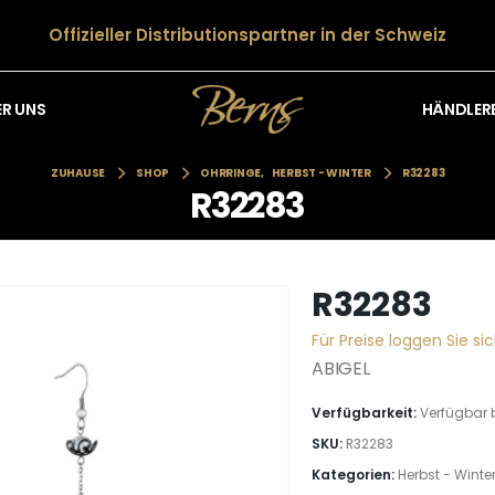
Offizieller Distributionspartner in der Schweiz
HÄNDLER
ER UNS
ZUHAUSE
SHOP
OHRRINGE
,
HERBST - WINTER
R32283
R32283
R32283
Für Preise loggen Sie sic
ABIGEL
Verfügbarkeit:
Verfügbar 
SKU:
R32283
Kategorien:
Herbst - Winte