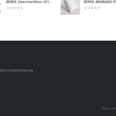
BERNS Geschenkbox GO-WH 65*65*38MM FOR SMALL SETS
0
von 5
0
von 5
tenschutzerklärung
Berns Je