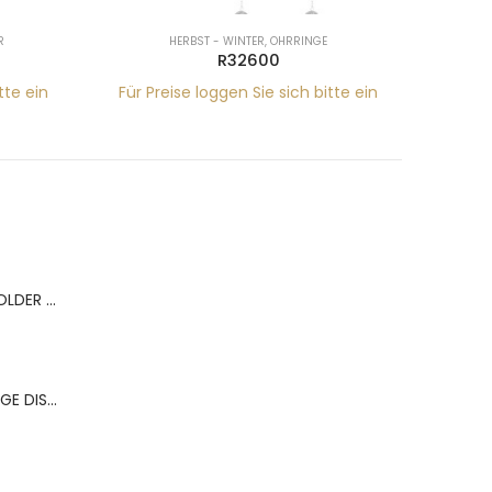
R
HERBST - WINTER
,
OHRRINGE
R32600
tte ein
Für Preise loggen Sie sich bitte ein
Für Pr
BERNS ACR.RING HOLDER 180*120MM FOR 9 RINGS
BERNS ACR.OHRRINGE DISP. 130*320MM FOR 36 PAIRS