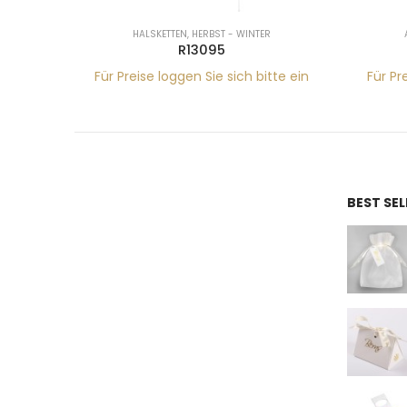
HALSKETTEN
,
HERBST - WINTER
R13095
tte ein
Für Preise loggen Sie sich bitte ein
Für Pr
BEST SE