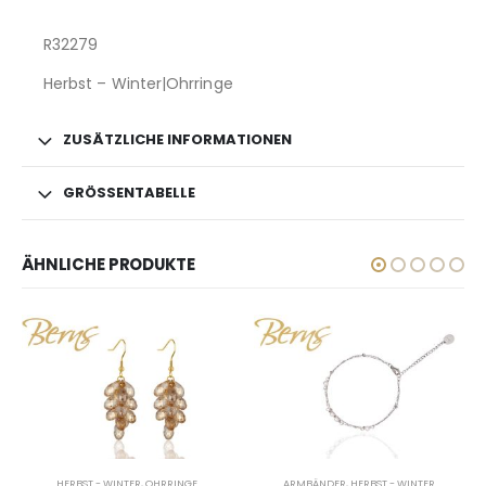
R32279
Herbst – Winter|Ohrringe
ZUSÄTZLICHE INFORMATIONEN
GRÖSSENTABELLE
ÄHNLICHE PRODUKTE
ARMBÄNDER
,
HERBST - WINTER
HERBST - WINTER
,
OHRRINGE