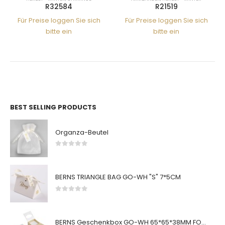
R21519
R32173
ch
Für Preise loggen Sie sich
Für Preise loggen Sie sich
bitte ein
bitte ein
BEST SELLING PRODUCTS
Organza-Beutel
0
von 5
BERNS TRIANGLE BAG GO-WH "S" 7*5CM
0
von 5
BERNS Geschenkbox GO-WH 65*65*38MM FOR SMALL SETS