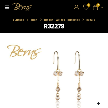
0
0
ZUHAUSE
SHOP
HERBST - WINTER
,
OHRRINGE
R32279
R32279