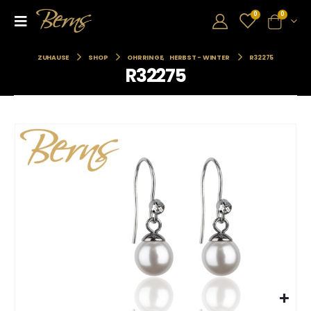
0
0
ZUHAUSE
SHOP
OHRRINGE
,
HERBST - WINTER
R32275
R32275