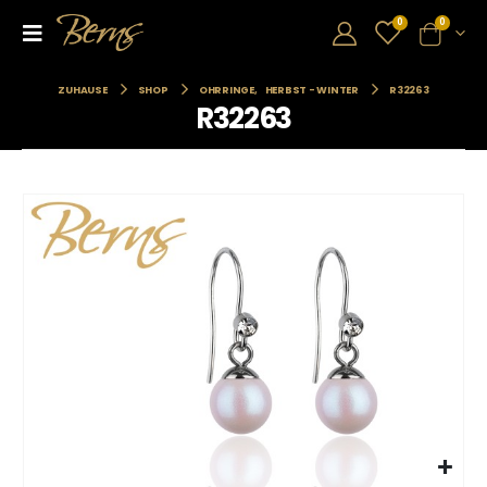
0
0
ZUHAUSE
SHOP
OHRRINGE
,
HERBST - WINTER
R32263
R32263