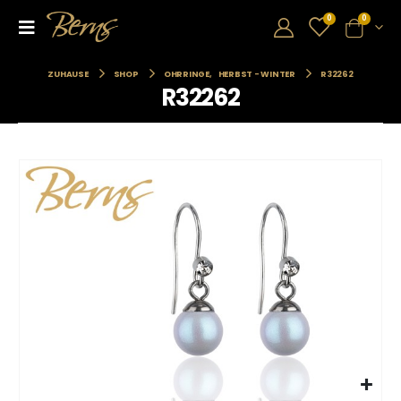
0
0
ZUHAUSE
SHOP
OHRRINGE
,
HERBST - WINTER
R32262
R32262