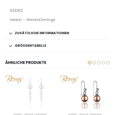
R32262
Herbst – Winter|Ohrringe
ZUSÄTZLICHE INFORMATIONEN
GRÖSSENTABELLE
ÄHNLICHE PRODUKTE
HERBST - WINTER
,
OHRRINGE
HERBST - WINTER
,
OHRRINGE