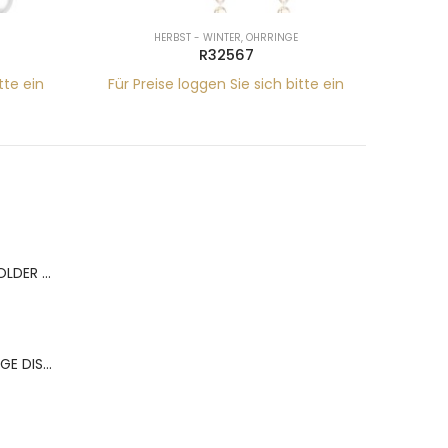
HERBST - WINTER
,
OHRRINGE
R32567
tte ein
Für Preise loggen Sie sich bitte ein
Für Pr
BERNS ACR.RING HOLDER 180*120MM FOR 9 RINGS
BERNS ACR.OHRRINGE DISP. 130*320MM FOR 36 PAIRS