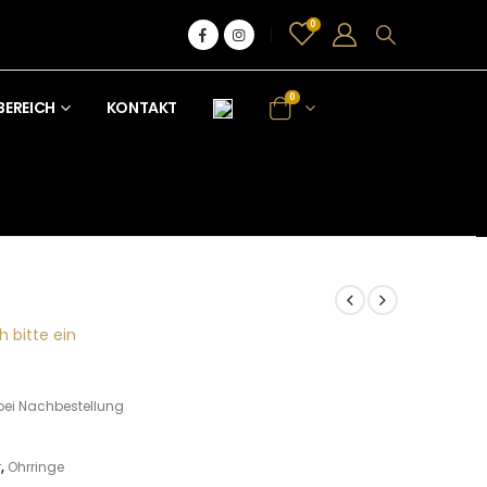
0
0
BEREICH
KONTAKT
h bitte ein
bei Nachbestellung
r
,
Ohrringe