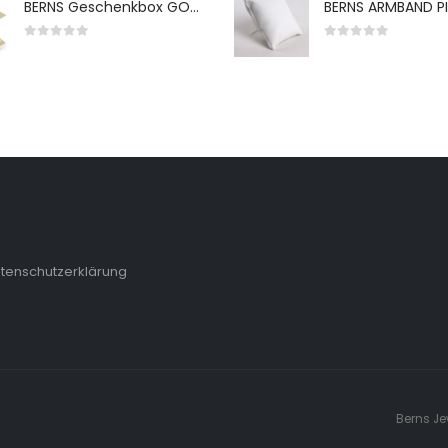
BERNS Geschenkbox GO-WH 65*65*38MM FOR SMALL SETS
0
von 5
0
von 5
tenschutzerklärung
Berns Je