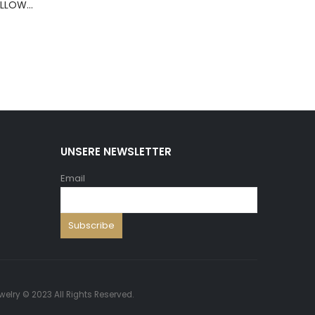
BERNS ARMBAND PILLOW+HOLD.8*8 ,5 WH.PU
UNSERE NEWSLETTER
Email
welry © 2023 All Rights Reserved.