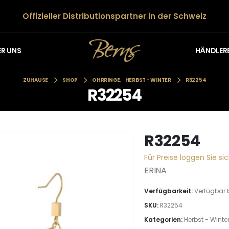
Offizieller Distributionspartner in der Schweiz
HÄNDLER
ER UNS
ZUHAUSE
SHOP
OHRRINGE
,
HERBST - WINTER
R32254
R32254
R32254
Für Preise loggen Sie sic
ERINA
Verfügbarkeit:
Verfügbar 
SKU:
R32254
Kategorien:
Herbst - Winte