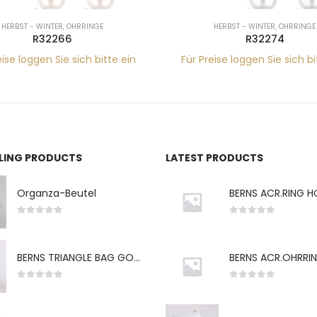
HERBST - WINTER
,
OHRRINGE
HERBST - WINTER
,
OHRRINGE
R32266
R32274
eise loggen Sie sich bitte ein
Für Preise loggen Sie sich bi
LLING PRODUCTS
LATEST PRODUCTS
Organza-Beutel
0
von 5
0
von 5
BERNS TRIANGLE BAG GO-WH "S" 7*5CM
0
von 5
0
von 5