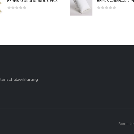
BERNS Geschenkbox GO-WH 65*65*38MM FOR SMALL SETS
0
von 5
0
von 5
tenschutzerklärung
Berns Je