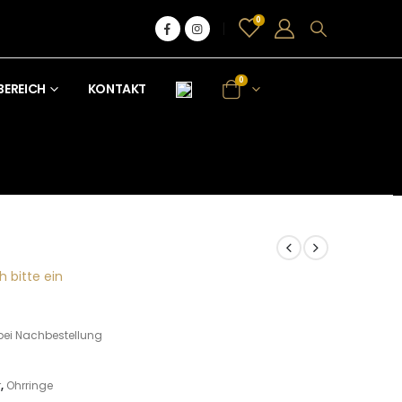
0
0
BEREICH
KONTAKT
h bitte ein
bei Nachbestellung
r
,
Ohrringe