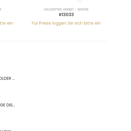
R
HALSKETTEN
,
HERBST - WINTER
R13033
tte ein
Für Preise loggen Sie sich bitte ein
Für Pr
BERNS ACR.RING HOLDER 180*120MM FOR 9 RINGS
BERNS ACR.OHRRINGE DISP. 130*320MM FOR 36 PAIRS