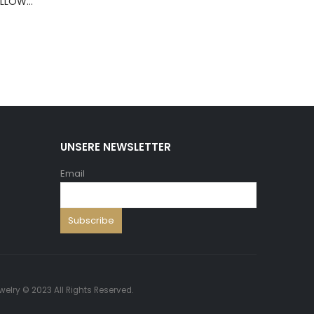
BERNS ARMBAND PILLOW+HOLD.8*8 ,5 WH.PU
UNSERE NEWSLETTER
Email
welry © 2023 All Rights Reserved.