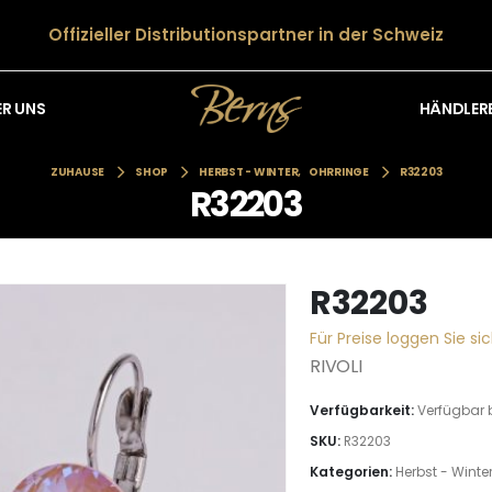
Offizieller Distributionspartner in der Schweiz
HÄNDLER
ER UNS
ZUHAUSE
SHOP
HERBST - WINTER
,
OHRRINGE
R32203
R32203
R32203
Für Preise loggen Sie sic
RIVOLI
Verfügbarkeit:
Verfügbar 
SKU:
R32203
Kategorien:
Herbst - Winte