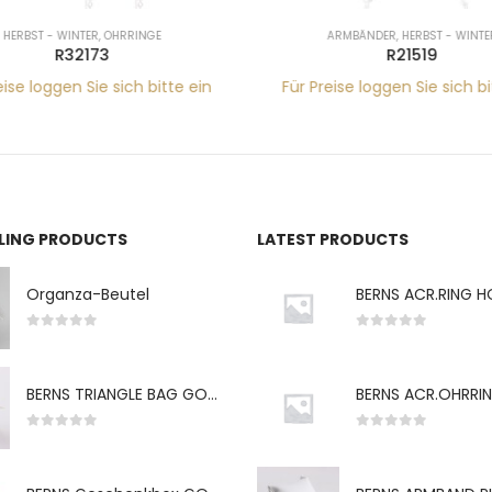
HERBST - WINTER
,
OHRRINGE
ARMBÄNDER
,
HERBST - WINTE
R32173
R21519
eise loggen Sie sich bitte ein
Für Preise loggen Sie sich bi
LLING PRODUCTS
LATEST PRODUCTS
Organza-Beutel
0
von 5
0
von 5
BERNS TRIANGLE BAG GO-WH "S" 7*5CM
0
von 5
0
von 5