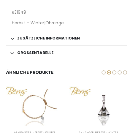
R31949
Herbst – Winter|Ohrringe
ZUSÄTZLICHE INFORMATIONEN
GRÖSSENTABELLE
ÄHNLICHE PRODUKTE
ARMBÄNDER
,
HERBST - WINTER
ANHÄNGER
,
HERBST - WINTER