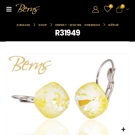
0
0
ZUHAUSE
SHOP
HERBST - WINTER
,
OHRRINGE
R31949
R31949