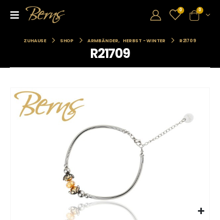
0
0
ZUHAUSE
SHOP
ARMBÄNDER
,
HERBST - WINTER
R21709
R21709