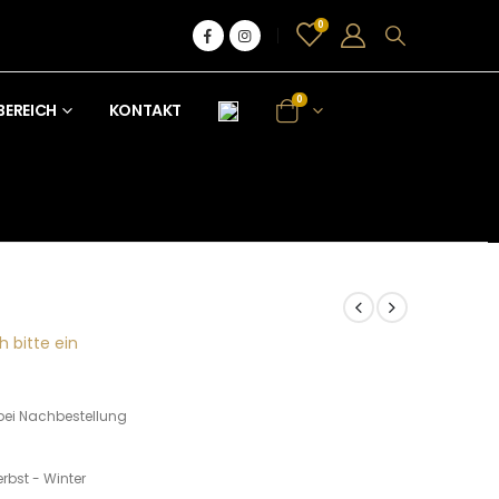
0
0
BEREICH
KONTAKT
h bitte ein
bei Nachbestellung
rbst - Winter