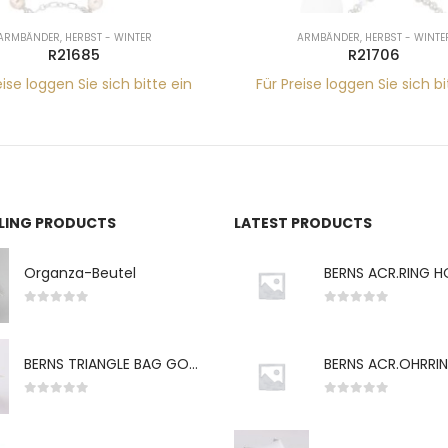
ARMBÄNDER
,
HERBST - WINTER
ARMBÄNDER
,
HERBST - WINTE
R21685
R21706
eise loggen Sie sich bitte ein
Für Preise loggen Sie sich bi
LLING PRODUCTS
LATEST PRODUCTS
Organza-Beutel
0
von 5
0
von 5
BERNS TRIANGLE BAG GO-WH "S" 7*5CM
0
von 5
0
von 5