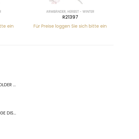
R
ARMBÄNDER
,
HERBST - WINTER
R21397
tte ein
Für Preise loggen Sie sich bitte ein
Für Pr
BERNS ACR.RING HOLDER 180*120MM FOR 9 RINGS
BERNS ACR.OHRRINGE DISP. 130*320MM FOR 36 PAIRS