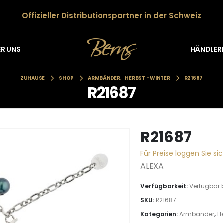
Offizieller Distributionspartner in der Schweiz
HÄNDLER
ER UNS
ZUHAUSE
SHOP
ARMBÄNDER
,
HERBST - WINTER
R21687
R21687
R21687
Für Preise loggen Sie sic
ALEXA
Verfügbarkeit:
Verfügbar 
SKU:
R21687
Kategorien:
Armbänder
,
He