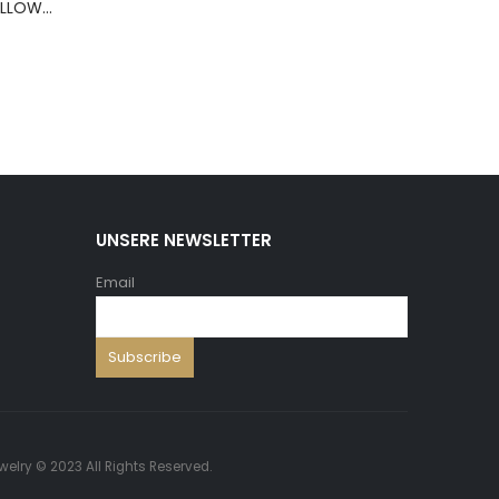
BERNS ARMBAND PILLOW+HOLD.8*8 ,5 WH.PU
UNSERE NEWSLETTER
Email
welry © 2023 All Rights Reserved.