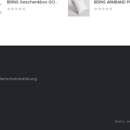
BERNS Geschenkbox GO-WH 65*65*38MM FOR SMALL SETS
0
von 5
0
von 5
tenschutzerklärung
Berns Je