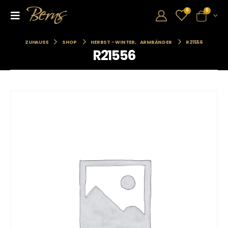
0
0
ZUHAUSE
SHOP
HERBST - WINTER
,
ARMBÄNDER
R21556
R21556