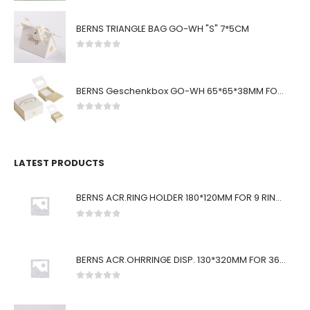
BERNS TRIANGLE BAG GO-WH "S" 7*5CM
0
von 5
BERNS Geschenkbox GO-WH 65*65*38MM FOR SMALL SETS
0
von 5
LATEST PRODUCTS
BERNS ACR.RING HOLDER 180*120MM FOR 9 RINGS
0
von 5
BERNS ACR.OHRRINGE DISP. 130*320MM FOR 36 PAIRS
0
von 5