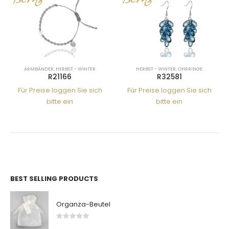
ARMBÄNDER
,
HERBST - WINTER
HERBST - WINTER
,
OHRRINGE
R21166
R32581
Für Preise loggen Sie sich
Für Preise loggen Sie sich
bitte ein
bitte ein
BEST SELLING PRODUCTS
Organza-Beutel
0
von 5