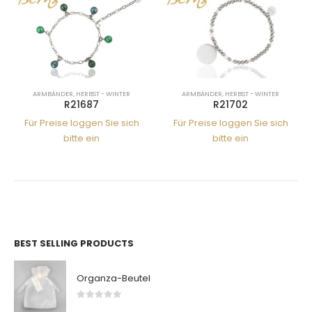
- WINTER
ARMBÄNDER
,
HERBST - WINTER
ARMBÄNDER
,
HERBST - W
R21702
R21365
 Sie sich
Für Preise loggen Sie sich
Für Preise loggen Si
bitte ein
bitte ein
BEST SELLING PRODUCTS
Organza-Beutel
0
von 5