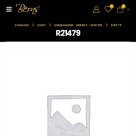
0
0
ZUHAUSE
SHOP
ARMBÄNDER
,
HERBST - WINTER
R21479
R21479