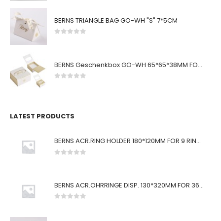
BERNS TRIANGLE BAG GO-WH "S" 7*5CM
0
von 5
BERNS Geschenkbox GO-WH 65*65*38MM FOR SMALL SETS
0
von 5
LATEST PRODUCTS
BERNS ACR.RING HOLDER 180*120MM FOR 9 RINGS
0
von 5
BERNS ACR.OHRRINGE DISP. 130*320MM FOR 36 PAIRS
0
von 5