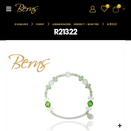
0
0
ZUHAUSE
SHOP
ARMBÄNDER
,
HERBST - WINTER
R21322
R21322