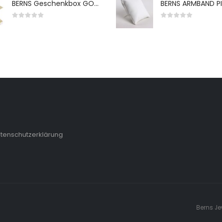
BERNS Geschenkbox GO-WH 65*65*38MM FOR SMALL SETS
0
von 5
0
von 5
tenschutzerklärung
Berns Je