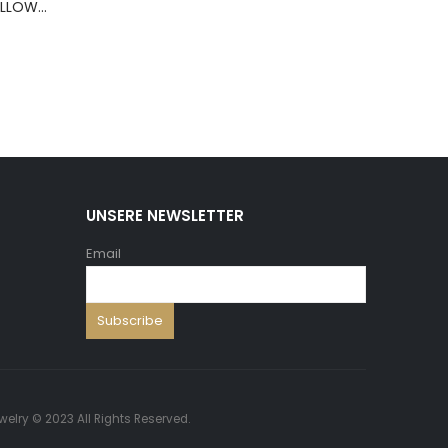
BERNS ARMBAND PILLOW+HOLD.8*8 ,5 WH.PU
UNSERE NEWSLETTER
Email
welry © 2023 All Rights Reserved.