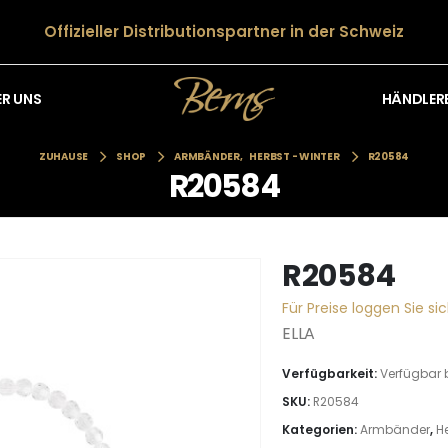
Offizieller Distributionspartner in der Schweiz
HÄNDLER
ER UNS
ZUHAUSE
SHOP
ARMBÄNDER
,
HERBST - WINTER
R20584
R20584
R20584
Für Preise loggen Sie sic
ELLA
Verfügbarkeit:
Verfügbar 
SKU:
R20584
Kategorien:
Armbänder
,
He