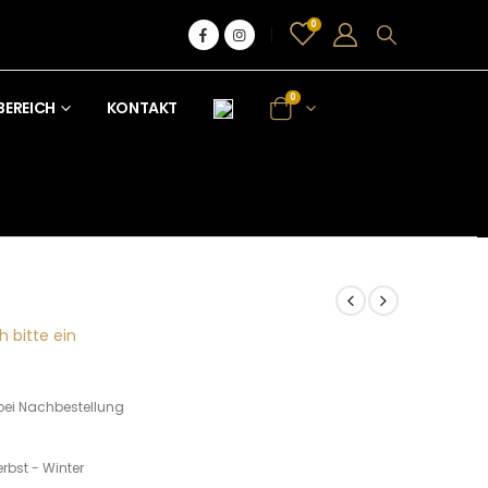
0
0
BEREICH
KONTAKT
h bitte ein
bei Nachbestellung
rbst - Winter