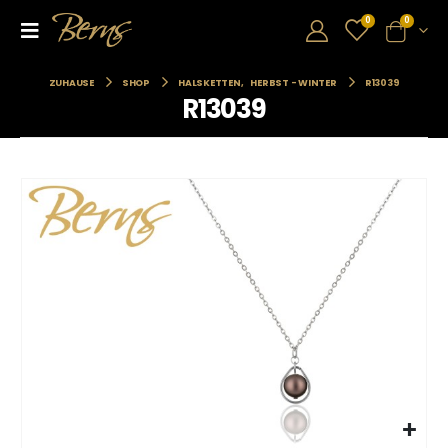
0
0
ZUHAUSE
SHOP
HALSKETTEN
,
HERBST - WINTER
R13039
R13039