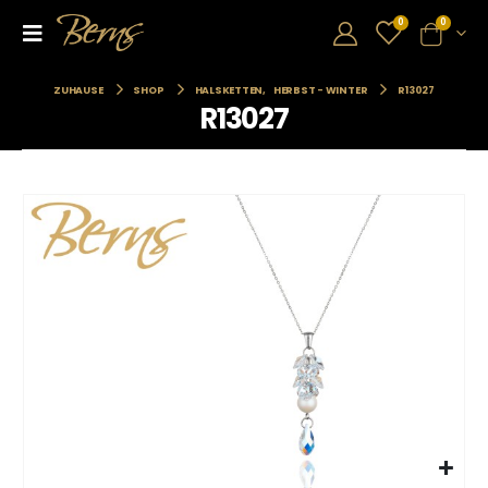
0
0
ZUHAUSE
SHOP
HALSKETTEN
,
HERBST - WINTER
R13027
R13027