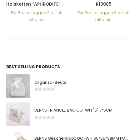
Halsketten “APHRODITE” WEISS SS
R13085
Für Preise loggen Sie sich
Für Preise loggen Sie sich
bitte ein
bitte ein
BEST SELLING PRODUCTS
Organza-Beutel
0
von 5
BERNS TRIANGLE BAG GO-WH "S" 7*5CM
0
von 5
BERNS Geschenkbox GO-WH 65*65*38MM FOR SMALL SETS