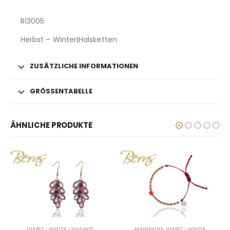
R13005
Herbst – Winter|Halsketten
ZUSÄTZLICHE INFORMATIONEN
GRÖSSENTABELLE
ÄHNLICHE PRODUKTE
HERBST - WINTER
,
OHRRINGE
ARMBÄNDER
,
HERBST - WINTER