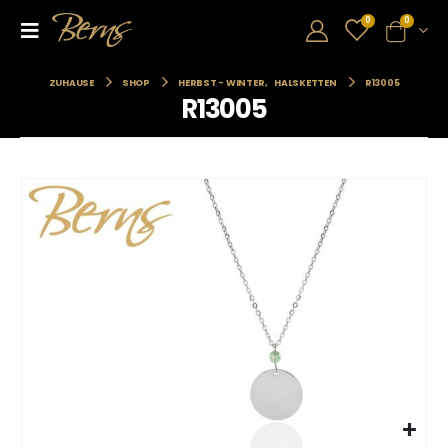
0
0
ZUHAUSE
SHOP
HERBST - WINTER
,
HALSKETTEN
R13005
R13005