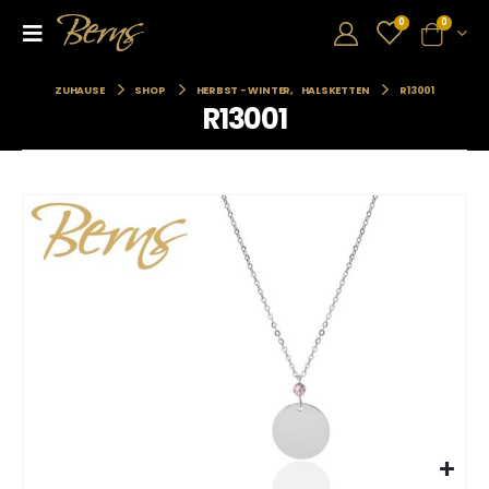
0
0
ZUHAUSE
SHOP
HERBST - WINTER
,
HALSKETTEN
R13001
R13001