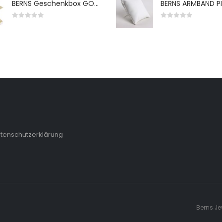
BERNS Geschenkbox GO-WH 65*65*38MM FOR SMALL SETS
0
von 5
0
von 5
tenschutzerklärung
Berns Je