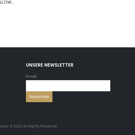
BERNS ARMBAND PILLOW+HOLD.8*8 ,5 WH.PU
UNSERE NEWSLETTER
Email
welry © 2023 All Rights Reserved.