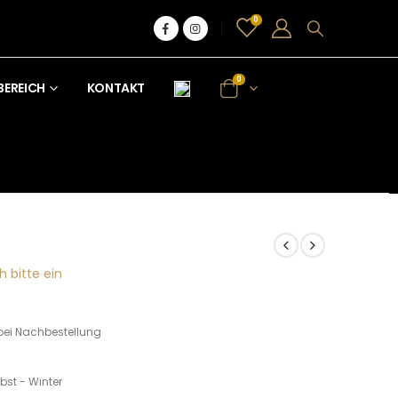
0
0
BEREICH
KONTAKT
h bitte ein
bei Nachbestellung
bst - Winter