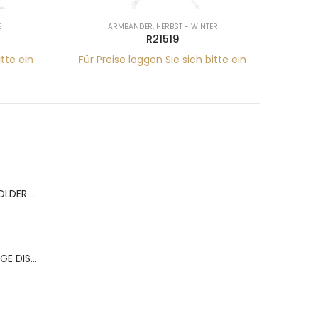
ARMBÄNDER
,
HERBST - WINTER
R21519
tte ein
Für Preise loggen Sie sich bitte ein
Für Pr
BERNS ACR.RING HOLDER 180*120MM FOR 9 RINGS
BERNS ACR.OHRRINGE DISP. 130*320MM FOR 36 PAIRS