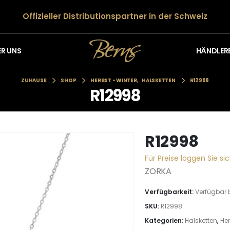
Offizieller Distributionspartner in der Schweiz
HÄNDLER
ER UNS
ZUHAUSE
SHOP
HERBST - WINTER
,
HALSKETTEN
R12998
R12998
R12998
Für Preise loggen Sie sic
ZORKA
Verfügbarkeit:
Verfügbar 
SKU:
R12998
Kategorien:
Halsketten
,
Her