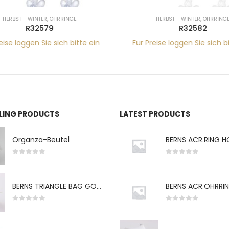
HERBST - WINTER
,
OHRRINGE
HERBST - WINTER
,
OHRRINGE
R32579
R32582
eise loggen Sie sich bitte ein
Für Preise loggen Sie sich bi
LLING PRODUCTS
LATEST PRODUCTS
Organza-Beutel
0
von 5
0
von 5
BERNS TRIANGLE BAG GO-WH "S" 7*5CM
0
von 5
0
von 5