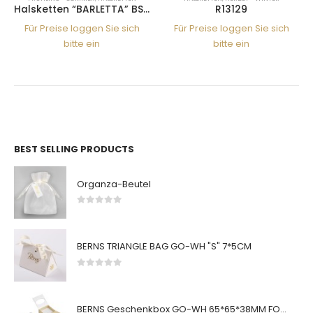
A-PASH SS
R13129
Halsketten “BARLETTA” TABAC-JET SS
Für Preise loggen Sie sich
Für Preise loggen Sie sich
bitte ein
bitte ein
BEST SELLING PRODUCTS
Organza-Beutel
0
von 5
BERNS TRIANGLE BAG GO-WH "S" 7*5CM
0
von 5
BERNS Geschenkbox GO-WH 65*65*38MM FOR SMALL SETS