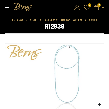
0
0
ZUHAUSE
SHOP
HALSKETTEN
,
HERBST - WINTER
R12839
R12839