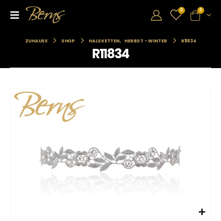
0
0
ZUHAUSE
SHOP
HALSKETTEN
,
HERBST - WINTER
R11834
R11834