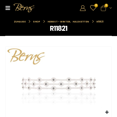
0
0
ZUHAUSE
SHOP
HERBST - WINTER
,
HALSKETTEN
R11821
R11821