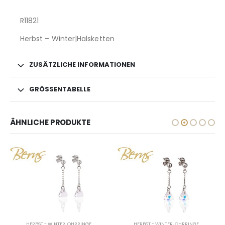
R11821
Herbst – Winter|Halsketten
ZUSÄTZLICHE INFORMATIONEN
GRÖSSENTABELLE
ÄHNLICHE PRODUKTE
HERBST - WINTER
,
OHRRINGE
HERBST - WINTER
,
OHRRINGE