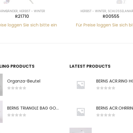
HERBST - WINTER
,
SCHLÜSSELANHÄNGER
HERBST - WINTER
,
OHR
R00555
R32605
ür Preise loggen Sie sich bitte ein
Für Preise loggen Sie si
LLING PRODUCTS
LATEST PRODUCTS
Organza-Beutel
0
von 5
0
von 5
BERNS TRIANGLE BAG GO-WH "S" 7*5CM
0
von 5
0
von 5