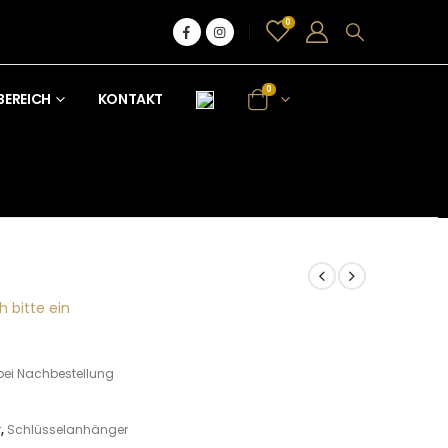
0
0
BEREICH
KONTAKT
h bitte ein
bei Nachbestellung
r
,
Schlüsselanhänger