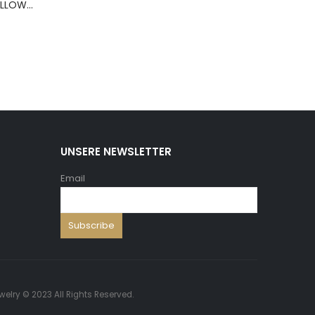
BERNS ARMBAND PILLOW+HOLD.8*8 ,5 WH.PU
UNSERE NEWSLETTER
Email
welry © 2023 All Rights Reserved.