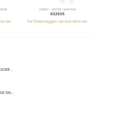
RINGE
HALSKETTEN
,
HERBST - WINTER
R13096
ch bitte ein
Für Preise loggen Sie sich bitte ein
BERNS ACR.RING HOLDER 180*120MM FOR 9 RINGS
BERNS ACR.OHRRINGE DISP. 130*320MM FOR 36 PAIRS