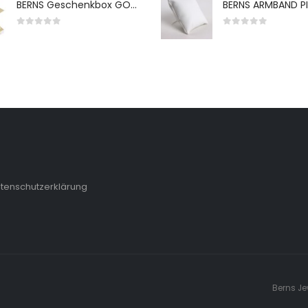
BERNS Geschenkbox GO-WH 65*65*38MM FOR SMALL SETS
0
von 5
0
von 5
tenschutzerklärung
Berns Je