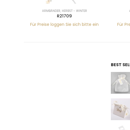
WINTER
ARMBÄNDER
,
HERBST - WINTER
R21710
ch bitte ein
Für Preise loggen Sie sich bitte ein
F
BEST SE