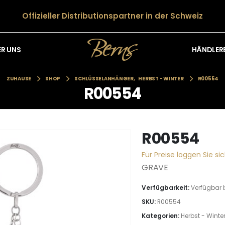
Offizieller Distributionspartner in der Schweiz
HÄNDLER
ER UNS
ZUHAUSE
SHOP
SCHLÜSSELANHÄNGER
,
HERBST - WINTER
R00554
R00554
R00554
Für Preise loggen Sie sic
GRAVE
Verfügbarkeit:
Verfügbar 
SKU:
R00554
Kategorien:
Herbst - Winte