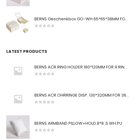
0
von 5
BERNS Geschenkbox GO-WH 65*65*38MM FOR SMALL SETS
0
von 5
LATEST PRODUCTS
BERNS ACR.RING HOLDER 180*120MM FOR 9 RINGS
0
von 5
BERNS ACR.OHRRINGE DISP. 130*320MM FOR 36 PAIRS
0
von 5
BERNS ARMBAND PILLOW+HOLD.8*8 ,5 WH.PU
0
von 5