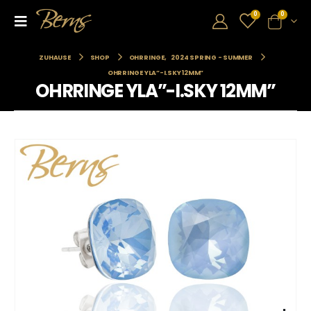
0
0
ZUHAUSE
SHOP
OHRRINGE
,
2024 SPRING - SUMMER
OHRRINGE YLA”-I.SKY 12MM”
OHRRINGE YLA”-I.SKY 12MM”