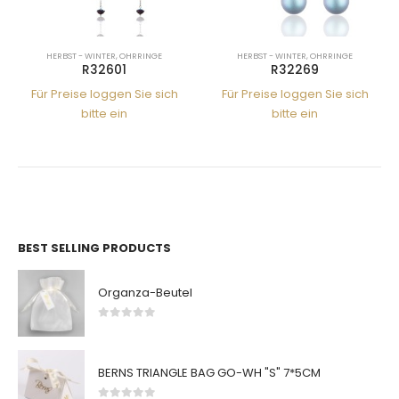
HERBST - WINTER
,
OHRRINGE
HERBST - WINTER
,
OHRRINGE
R32601
R32269
Für Preise loggen Sie sich
Für Preise loggen Sie sich
bitte ein
bitte ein
BEST SELLING PRODUCTS
Organza-Beutel
0
von 5
BERNS TRIANGLE BAG GO-WH "S" 7*5CM