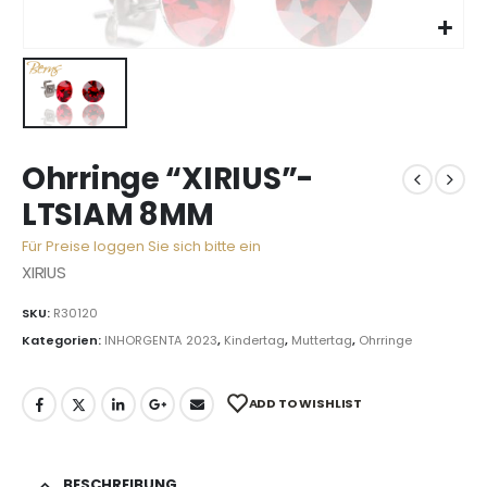
Ohrringe “XIRIUS”-
LTSIAM 8MM
Für Preise loggen Sie sich bitte ein
XIRIUS
SKU:
R30120
Kategorien:
INHORGENTA 2023
,
Kindertag
,
Muttertag
,
Ohrringe
ADD TO WISHLIST
BESCHREIBUNG