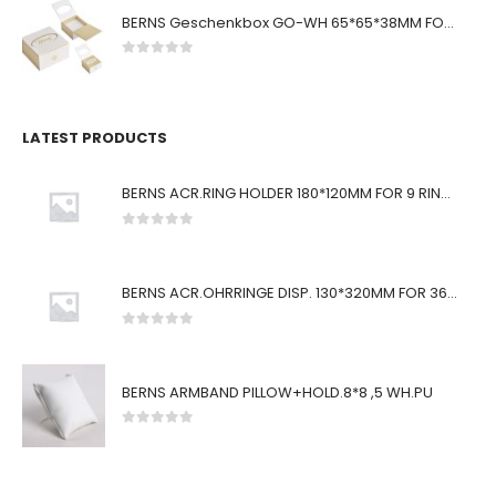
BERNS Geschenkbox GO-WH 65*65*38MM FOR SMALL SETS
0
von 5
LATEST PRODUCTS
BERNS ACR.RING HOLDER 180*120MM FOR 9 RINGS
0
von 5
BERNS ACR.OHRRINGE DISP. 130*320MM FOR 36 PAIRS
0
von 5
BERNS ARMBAND PILLOW+HOLD.8*8 ,5 WH.PU
0
von 5