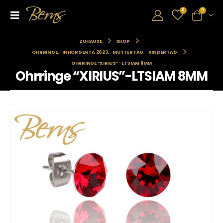
0
0
ZUHAUSE
SHOP
OHRRINGE
,
INHORGENTA 2023
,
MUTTERTAG
,
KINDERTAG
OHRRINGE “XIRIUS”-LTSIAM 8MM
Ohrringe “XIRIUS”-LTSIAM 8MM