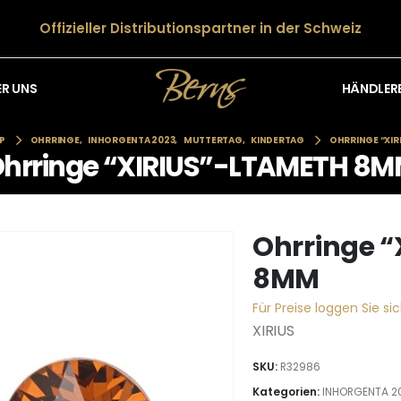
Offizieller Distributionspartner in der Schweiz
HÄNDLER
ER UNS
P
OHRRINGE
,
INHORGENTA 2023
,
MUTTERTAG
,
KINDERTAG
OHRRINGE “XI
hrringe “XIRIUS”-LTAMETH 8
Ohrringe 
8MM
Für Preise loggen Sie sic
XIRIUS
SKU:
R32986
Kategorien:
INHORGENTA 2