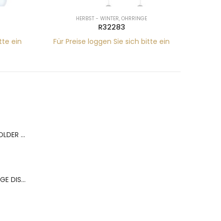
HERBST - WINTER
,
OHRRINGE
R32283
tte ein
Für Preise loggen Sie sich bitte ein
Für Pr
BERNS ACR.RING HOLDER 180*120MM FOR 9 RINGS
BERNS ACR.OHRRINGE DISP. 130*320MM FOR 36 PAIRS