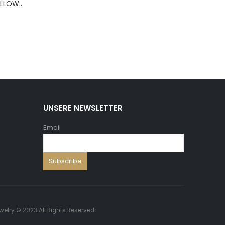
BERNS ARMBAND PILLOW+HOLD.8*8 ,5 WH.PU
UNSERE NEWSLETTER
Email
welry © 2023 All Rights Reserved.