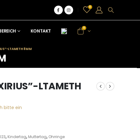
0
0
BEREICH
KONTAKT
RIUS”-LTAMETH 8MM
MM
“XIRIUS”-LTAMETH
h bitte ein
023
,
Kindertag
,
Muttertag
,
Ohrringe