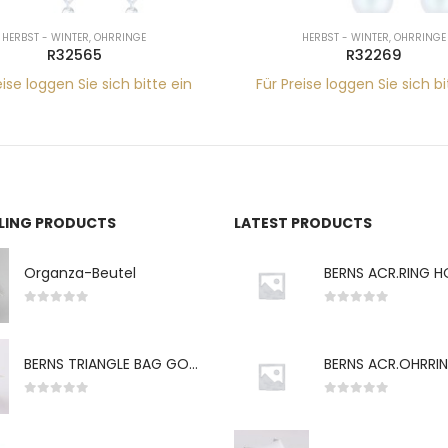
HERBST - WINTER
,
OHRRINGE
HERBST - WINTER
,
OHRRINGE
R32565
R32269
eise loggen Sie sich bitte ein
Für Preise loggen Sie sich bi
LLING PRODUCTS
LATEST PRODUCTS
Organza-Beutel
0
von 5
0
von 5
BERNS TRIANGLE BAG GO-WH "S" 7*5CM
0
von 5
0
von 5