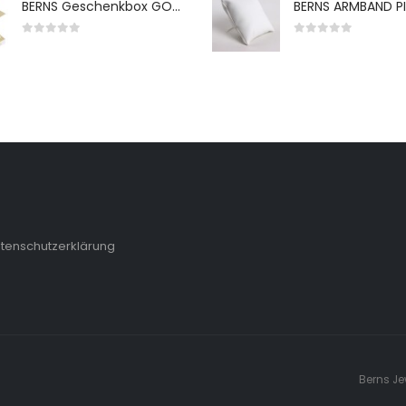
BERNS Geschenkbox GO-WH 65*65*38MM FOR SMALL SETS
0
von 5
0
von 5
tenschutzerklärung
Berns Je