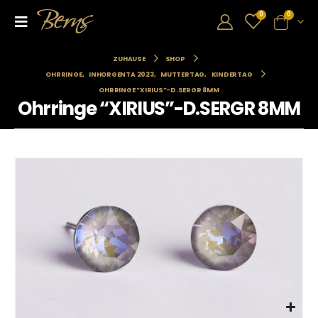
0
0
ZUHAUSE
SHOP
OHRRINGE
,
INHORGENTA 2023
,
MUTTERTAG
,
KINDERTAG
OHRRINGE “XIRIUS”-D.SERGR 8MM
Ohrringe “XIRIUS”-D.SERGR 8MM