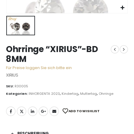
Ohrringe “XIRIUS”-BD
8MM
Für Preise loggen Sie sich bitte ein
XIRIUS
SKU:
R30005
Kategorien:
INHORGENTA 2023
,
Kindertag
,
Muttertag
,
Ohrringe
ADD TO WISHLIST
BESCHREIBUNG