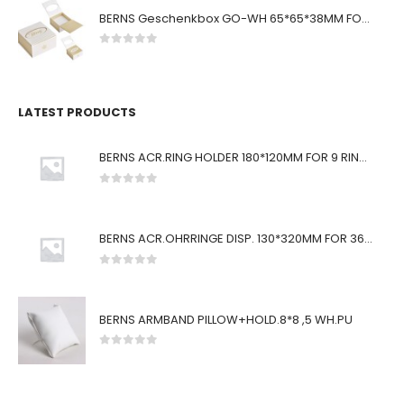
BERNS Geschenkbox GO-WH 65*65*38MM FOR SMALL SETS
0
von 5
LATEST PRODUCTS
BERNS ACR.RING HOLDER 180*120MM FOR 9 RINGS
0
von 5
BERNS ACR.OHRRINGE DISP. 130*320MM FOR 36 PAIRS
0
von 5
BERNS ARMBAND PILLOW+HOLD.8*8 ,5 WH.PU
0
von 5