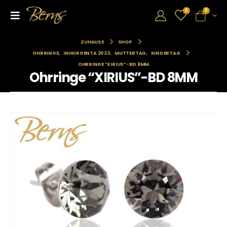
0
0
ZUHAUSE
SHOP
OHRRINGE
,
INHORGENTA 2023
,
MUTTERTAG
,
KINDERTAG
OHRRINGE “XIRIUS”-BD 8MM
Ohrringe “XIRIUS”-BD 8MM