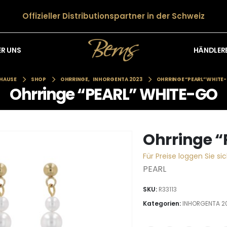
Offizieller Distributionspartner in der Schweiz
HÄNDLER
ER UNS
HAUSE
SHOP
OHRRINGE
,
INHORGENTA 2023
OHRRINGE “PEARL” WHITE
Ohrringe “PEARL” WHITE-GO
Ohrringe 
Für Preise loggen Sie sic
PEARL
SKU:
R33113
Kategorien:
INHORGENTA 2